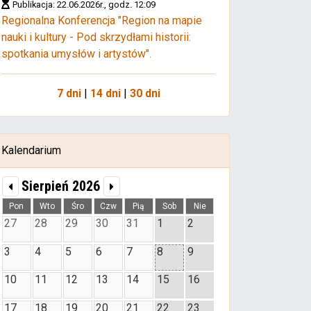
Publikacja: 22.06.2026r., godz. 12:09
Regionalna Konferencja "Region na mapie
nauki i kultury - Pod skrzydłami historii:
spotkania umysłów i artystów".
7 dni
|
14 dni
|
30 dni
Kalendarium
Sierpień 2026
Pon
Wto
Śro
Czw
Pią
Sob
Nie
27
28
29
30
31
1
2
3
4
5
6
7
8
9
10
11
12
13
14
15
16
17
18
19
20
21
22
23