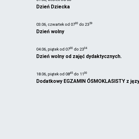
Dzień Dziecka
00
59
03.06, czwartek od
07
do
23
Dzień wolny
00
04
04.06, piątek od
07
do
23
Dzień wolny od zajęć dydaktycznych.
45
00
18.06, piątek od
08
do
11
Dodatkowy EGZAMIN ÓSMOKLASISTY z język