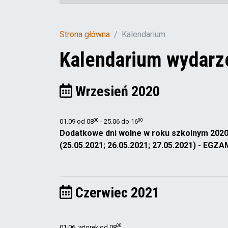
Strona główna
Kalendarium
Kalendarium wydarz
Wrzesień 2020
00
00
01.09 od
08
- 25.06 do
16
Dodatkowe dni wolne w roku szkolnym 2020/2
(25.05.2021; 26.05.2021; 27.05.2021) - EG
Czerwiec 2021
00
01.06, wtorek od
08