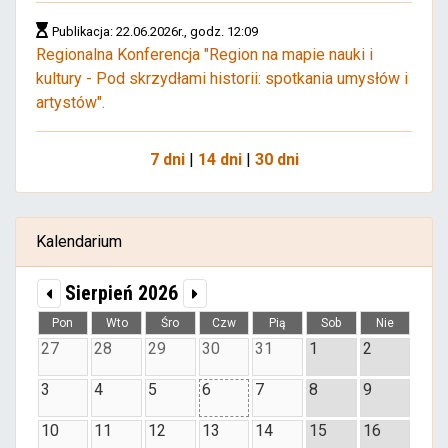
Publikacja: 22.06.2026r., godz. 12:09
Regionalna Konferencja "Region na mapie nauki i
kultury - Pod skrzydłami historii: spotkania umysłów i
artystów".
7 dni
|
14 dni
|
30 dni
Kalendarium
Sierpień 2026
Pon
Wto
Śro
Czw
Pią
Sob
Nie
27
28
29
30
31
1
2
3
4
5
6
7
8
9
10
11
12
13
14
15
16