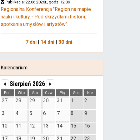
Publikacja: 22.06.2026r., godz. 12:09
Regionalna Konferencja "Region na mapie
nauki i kultury - Pod skrzydłami historii:
spotkania umysłów i artystów".
7 dni
|
14 dni
|
30 dni
Kalendarium
Sierpień 2026
Pon
Wto
Śro
Czw
Pią
Sob
Nie
27
28
29
30
31
1
2
3
4
5
6
7
8
9
10
11
12
13
14
15
16
17
18
19
20
21
22
23