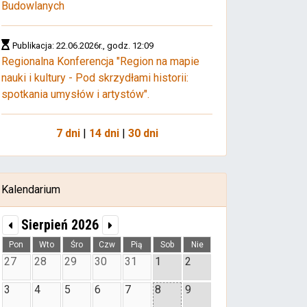
Budowlanych
Publikacja: 22.06.2026r., godz. 12:09
Regionalna Konferencja "Region na mapie
nauki i kultury - Pod skrzydłami historii:
spotkania umysłów i artystów".
7 dni
|
14 dni
|
30 dni
Kalendarium
Sierpień 2026
Pon
Wto
Śro
Czw
Pią
Sob
Nie
27
28
29
30
31
1
2
3
4
5
6
7
8
9