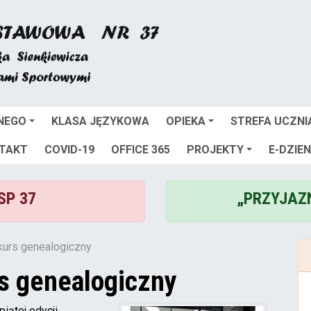
NEGO
KLASA JĘZYKOWA
OPIEKA
STREFA UCZNI
TAKT
COVID-19
OFFICE 365
PROJEKTY
E-DZIEN
 SP 37
„PRZYJAZ
kurs genealogiczny
s genealogiczny
iątej edycji