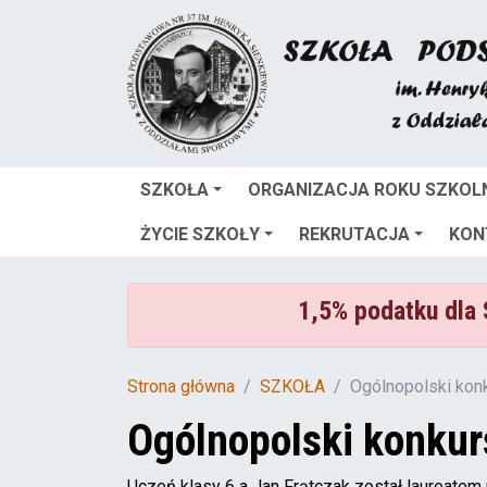
SZKOŁA
ORGANIZACJA ROKU SZKOL
ŻYCIE SZKOŁY
REKRUTACJA
KON
1,5% podatku dla
Strona główna
SZKOŁA
Ogólnopolski kon
Ogólnopolski konkur
Uczeń klasy 6 a Jan Frątczak został laureatem p