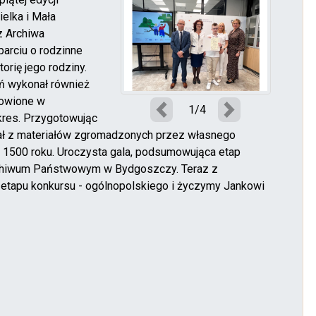
elka i Mała
z Archiwa
arciu o rodzinne
orię jego rodziny.
ń wykonał również
cowione w
1/4
Poprzedni
Następny
kres. Przygotowując
stał z materiałów zgromadzonych przez własnego
do 1500 roku. Uroczysta gala, podsumowująca etap
Archiwum Państwowym w Bydgoszczy. Teraz z
 etapu konkursu - ogólnopolskiego i życzymy Jankowi