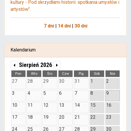
kultury - Pod skrzydłami historii: spotkania umysłów i
artystów".
7 dni
|
14 dni
|
30 dni
Kalendarium
Sierpień 2026
Pon
Wto
Śro
Czw
Pią
Sob
Nie
27
28
29
30
31
1
2
3
4
5
6
7
8
9
10
11
12
13
14
15
16
17
18
19
20
21
22
23
24
25
26
27
28
29
30