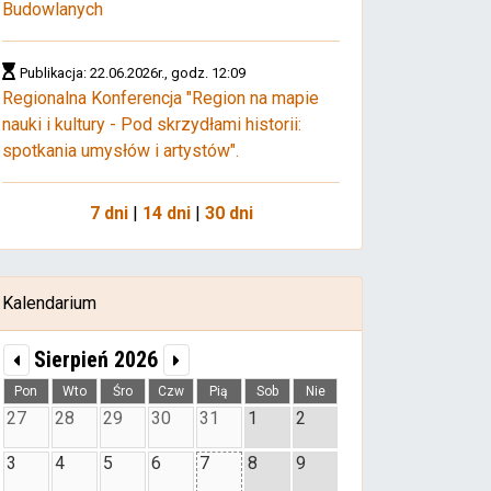
Budowlanych
Publikacja: 22.06.2026r., godz. 12:09
Regionalna Konferencja "Region na mapie
nauki i kultury - Pod skrzydłami historii:
spotkania umysłów i artystów".
7 dni
|
14 dni
|
30 dni
Kalendarium
Sierpień 2026
Pon
Wto
Śro
Czw
Pią
Sob
Nie
27
28
29
30
31
1
2
3
4
5
6
7
8
9