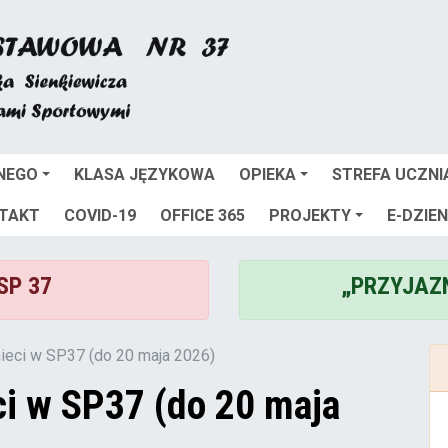
NEGO
KLASA JĘZYKOWA
OPIEKA
STREFA UCZNI
TAKT
COVID-19
OFFICE 365
PROJEKTY
E-DZIEN
 SP 37
„PRZYJAZ
mieci w SP37 (do 20 maja 2026)
ci w SP37 (do 20 maja