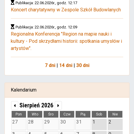
Publikacja: 22.06.2026r., godz. 12:17
Koncert charytatywny w Zespole Szkół Budowlanych
Publikacja: 22.06.2026r., godz. 12:09
Regionalna Konferencja "Region na mapie nauki i
kultury - Pod skrzydłami historii: spotkania umysłów i
artystów".
7 dni
|
14 dni
|
30 dni
Kalendarium
Sierpień 2026
Pon
Wto
Śro
Czw
Pią
Sob
Nie
27
28
29
30
31
1
2